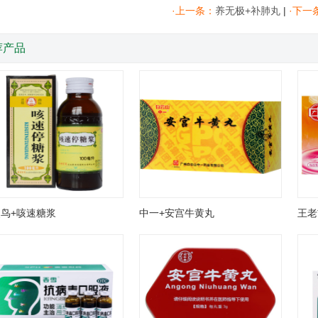
·上一条：
养无极+补肺丸
|
·下一
荐产品
鸟+咳速糖浆
中一+安宫牛黄丸
王老