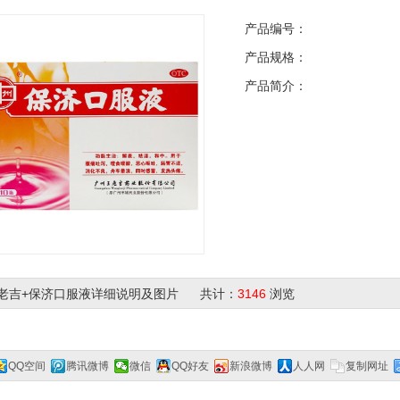
产品编号：
产品规格：
产品简介：
老吉+保济口服液详细说明及图片 共计：
3146
浏览
QQ空间
腾讯微博
微信
QQ好友
新浪微博
人人网
复制网址