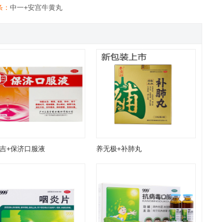
条：
中一+安宫牛黄丸
吉+保济口服液
养无极+补肺丸