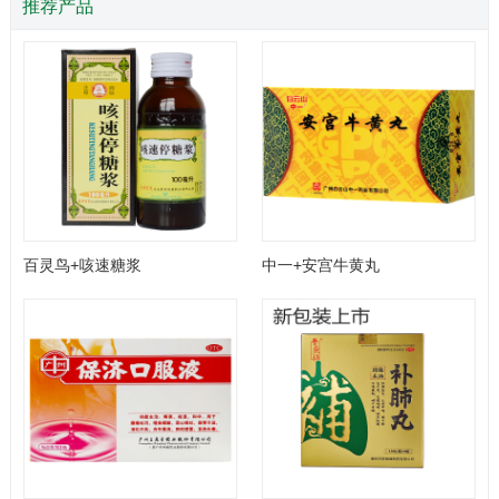
推荐产品
百灵鸟+咳速糖浆
中一+安宫牛黄丸