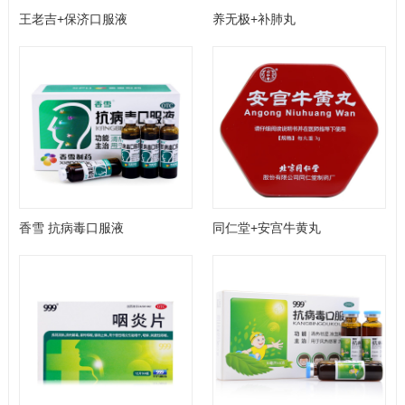
王老吉+保济口服液
养无极+补肺丸
香雪 抗病毒口服液
同仁堂+安宫牛黄丸